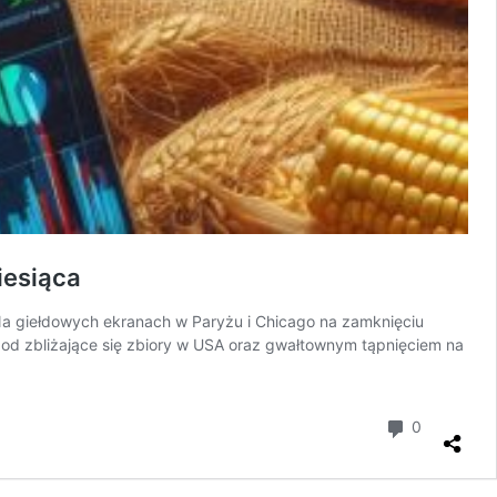
iesiąca
 Na giełdowych ekranach w Paryżu i Chicago na zamknięciu
pod zbliżające się zbiory w USA oraz gwałtownym tąpnięciem na
komentar
0