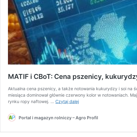
MATIF i CBoT: Cena pszenicy, kukurydzy 
Aktualna cena pszenicy, a także notowania kukurydzy i soi na 
miesiąca dominował głównie czerwony kolor w notowaniach. Maj
MATIF
rynku ropy naftowej. …
Czytaj dalej
i
CBoT:
Portal i magazyn rolniczy – Agro Profil
Cena
pszenicy,
kukurydzy