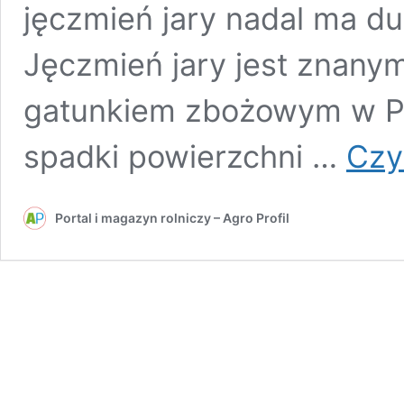
jęczmień jary nadal ma d
Jęczmień jary jest znany
gatunkiem zbożowym w Po
spadki powierzchni …
Czyt
Portal i magazyn rolniczy – Agro Profil