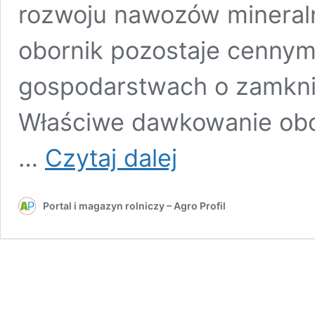
rozwoju nawozów mineral
obornik pozostaje cenny
gospodarstwach o zamkni
Właściwe dawkowanie obo
Ile
…
Czytaj dalej
obornika
na
hektar?
Portal i magazyn rolniczy – Agro Profil
Praktyczny
przewodnik
dla
rolników