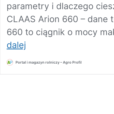
parametry i dlaczego cies
CLAAS Arion 660 – dane 
660 to ciągnik o mocy m
Najczęściej
dalej
sprzedawany
CLAAS
w
Portal i magazyn rolniczy – Agro Profil
Europie!
Ile
kosztuje
CLAAS
ARION
660
i
co
go
wyróżnia?