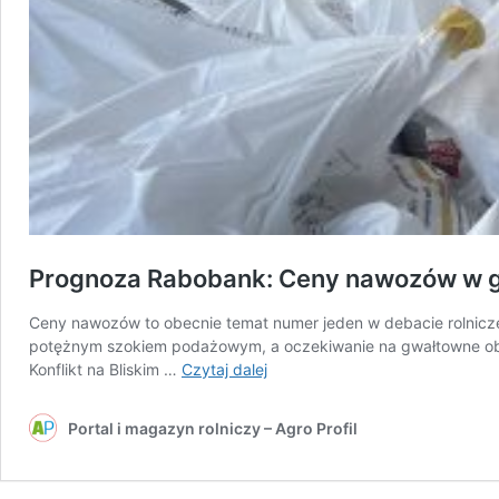
Prognoza Rabobank: Ceny nawozów w gó
Ceny nawozów to obecnie temat numer jeden w debacie rolniczej.
potężnym szokiem podażowym, a oczekiwanie na gwałtowne obn
Prognoza
Konflikt na Bliskim …
Czytaj dalej
Rabobank:
Ceny
Portal i magazyn rolniczy – Agro Profil
nawozów
w
górę.