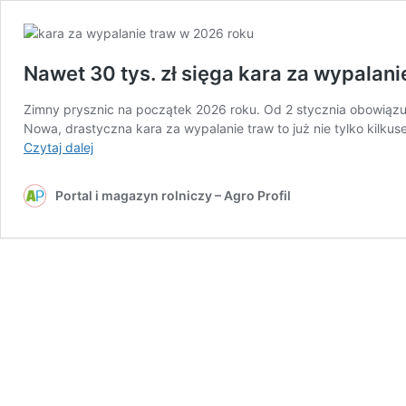
Nawet 30 tys. zł sięga kara za wypalan
Zimny prysznic na początek 2026 roku. Od 2 stycznia obowiąz
Nowa, drastyczna kara za wypalanie traw to już nie tylko kilkus
Nawet
Czytaj dalej
30
tys.
Portal i magazyn rolniczy – Agro Profil
zł
sięga
kara
za
wypalanie
traw.
Czy
drastyczne
przepisy
zakończą
ten