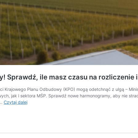
! Sprawdź, ile masz czasu na rozliczenie 
ci Krajowego Planu Odbudowy (KPO) mogą odetchnąć z ulgą – Ministe
ch, jak i sektora MŚP. Sprawdź nowe harmonogramy, aby nie stracić
KPO
 …
Czytaj dalej
dla
rolnictwa:
Rząd
wydłuża
terminy!