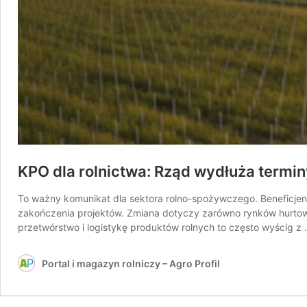
KPO dla rolnictwa: Rząd wydłuża terminy
To ważny komunikat dla sektora rolno-spożywczego. Beneficjen
zakończenia projektów. Zmiana dotyczy zarówno rynków hurtowy
przetwórstwo i logistykę produktów rolnych to często wyścig z
Portal i magazyn rolniczy – Agro Profil