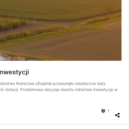
inwestycji
rstwo Rolnictwa oficjalnie przesunęło ostateczne daty
 dotacji. Przełomowa decyzja resortu rolnictwa Inwestycje w
komentar
1