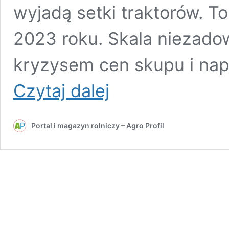
wyjadą setki traktorów. T
2023 roku. Skala niezad
kryzysem cen skupu i na
Kiedy
Czytaj dalej
następny
protest
rolników?
Portal i magazyn rolniczy – Agro Profil
Setki
ciągników
znów
wyjadą
na
ulice!