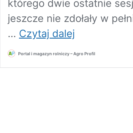
którego dwie ostatnie ses
jeszcze nie zdołały w peł
Ceny
…
Czytaj dalej
mleka
2026:
Kwietniowa
Portal i magazyn rolniczy – Agro Profil
sesja
na
GDT
przyniosła
drugą
korektę,
ale
fundamenty
z
I
kwartału
wciąż
pracują