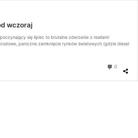
od wczoraj
ynający się lipiec to brutalne zderzenie z realiami
. Środowe, paniczne zamknięcie rynków światowych (gdzie diesel
komentar
0