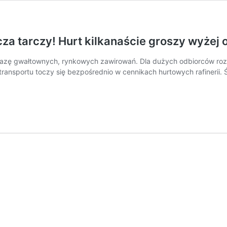
za tarczy! Hurt kilkanaście groszy wyżej 
zę gwałtownych, rynkowych zawirowań. Dla dużych odbiorców rozpocz
 transportu toczy się bezpośrednio w cennikach hurtowych rafinerii
Ceny
paliw
w
czwartek.
Rząd
nie
wyklucza
tarczy!
Hurt
kilkanaście
groszy
wyżej
od
wczoraj